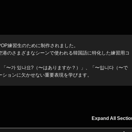
POP練習生のために制作されました。
空港のさまざまなシーンで使われる韓国語に特化した練習用コ
、「〜가 있나요?（〜はありますか？）」、「〜입니다（〜で
ーションに欠かせない重要表現を学びます。
Expand All Sectio