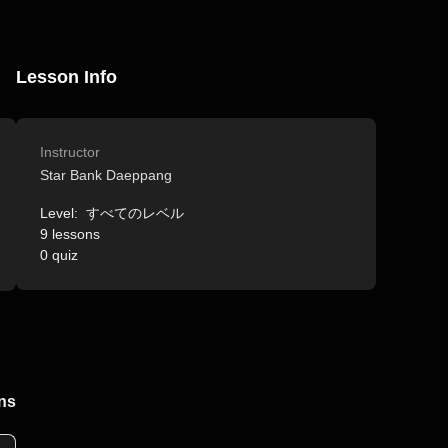
Lesson Info
Instructor
Star Bank Daeppang
Level:
すべてのレベル
9
lessons
0
quiz
ns