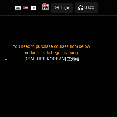
0
cart
Login
練習室
You need to purchase courses from below
products list to begin learning.
[REAL-LIFE KOREAN] 空港編