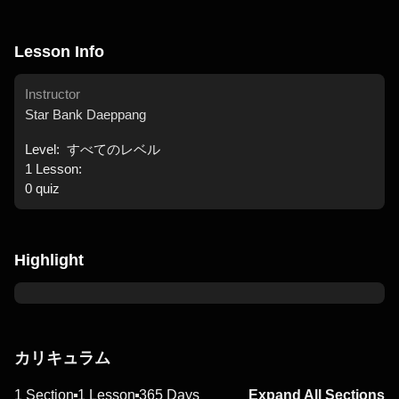
Lesson Info
Instructor
Star Bank Daeppang
Level:
すべてのレベル
1
Lesson:
0
quiz
Highlight
カリキュラム
1 Section
1 Lesson
365 Days
Expand All Sections