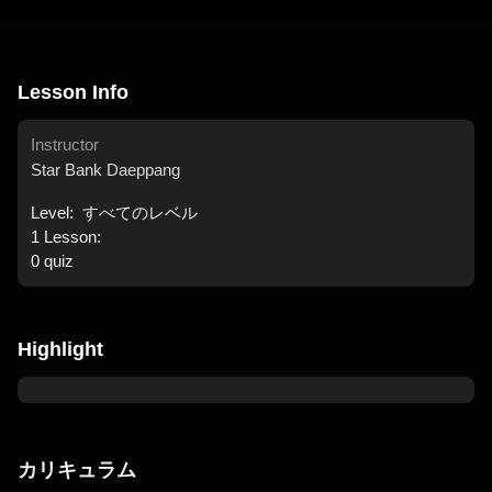
Lesson Info
Instructor
Star Bank Daeppang
Level:
すべてのレベル
1
Lesson:
0
quiz
Highlight
カリキュラム