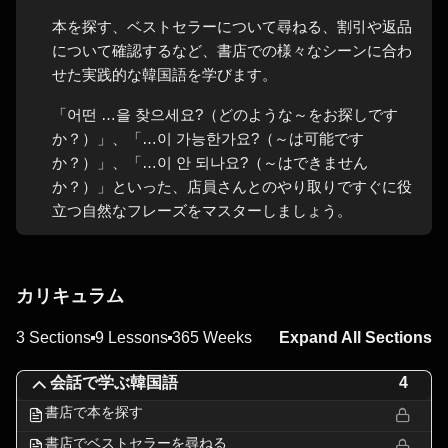
本を探す、ベストセラーについて尋ねる、割引や返品
について確認するなど、書店での様々なシーンに合わ
せた実践的な韓国語を学びます。
「어떤 …을 찾으세요?（どのような～をお探しです
か？）」、「…이 가능한가요?（～は可能です
か？）」、「…이 안 되나요?（～はできません
か？）」といった、店員さんとのやり取りですぐに役
立つ自然なフレーズをマスターしましょう。
カリキュラム
3 Sections
9 Lessons
365 Weeks
Expand All Sections
会話で学ぶ韓国語
4
書店で本を探す
書店でベストセラーを尋ねる