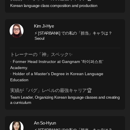
Korean language class composition and production
Kim Ji-Hye
⚡ [STARBANK] での私の「担当」キャラは？
Seoul
トレーナーの「神」スペック✨
· Former Head Instructor at Gangnam '하이퍼스트'
Academy.
· Holder of a Master's Degree in Korean Language
Education
実績が「バグ」レベルの最強キャリア🏆
Team Leader, Organizing Korean language classes and creating
a curriculum
An So-Hyun