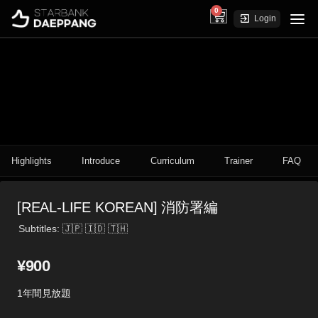
0
cart
Login
Highlights
Introduce
Curriculum
Trainer
FAQ
[REAL-LIFE KOREAN] 消防署編
Subtitles: 🇯🇵 🇮🇩 🇹🇭
¥
900
1年間見放題