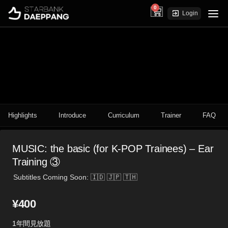
0
cart
Login
Highlights
Introduce
Curriculum
Trainer
FAQ
MUSIC: the basic (for K-POP Trainees) – Ear
Training ③
Subtitles Coming Soon: 🇮🇩 🇯🇵 🇹🇭
¥
400
1年間見放題