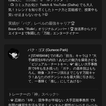
· 📺 コミュ力お化け: Twitch & YouTube (Dalha) でも大人
気！トレンドを知り尽くしたトーク力と芸能感で、授業中も
笑いが止まらないかも？🤭
実績が「バグ」レベルの最強キャリア🏆
Brave Girls『Rollin'』オリジナルメンバー！🏆 放送界からクリ
エイターまで制覇した「万能」エンターテイナー
パク・ゴヌ (Gunwoo Park)
⚡ [STARBANK] での私の「担当」キャラは？ "大
手練習生6年の内功！あなたの魅力を爆発させる
「ビジュアル・チートキー」💎" 厳しい大手事務
所で6年も生き残った 「ガチ」 の基本技はもち
ろん、映像・ステージ演出までこなす万能キャ
ラ！あなたのポテンシャルを最大限に引き出し
て、一番輝く「推し」にしてあげる✨
トレーナーの「神」スペック✨
· 💎 忍耐の「6年」: 競争率が半端ない 大手芸能事務所 で6
年間の練習生生活を完走！メンタルと根性が レベチ (レベル