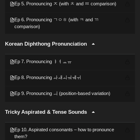
Ep 5. Pronouncing ㅈ (with ㅊ and ㅉ comparison)
Ep 6. Pronouncing ㄱㅇㅎ (with ㅋ and ㄲ
comparison)
Korean Diphthong Pronunciation
Ep 7. Pronouncing ㅑㅕㅛㅠ
Ep 8. Pronouncing ㅘㅙㅚㅝㅞㅟ
Ep 9. Pronouncing ㅢ (position-based variation)
Tricky Aspirated & Tense Sounds
Ep 10. Aspirated consonants – how to pronounce
them?