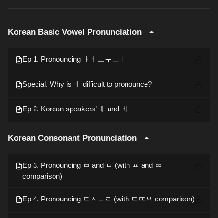
Korean Basic Vowel Pronunciation
Ep 1. Pronouncing ㅏㅓㅗㅜㅡㅣ
Special. Why is ㅓ difficult to pronounce?
Ep 2. Korean speakers’ ㅐ and ㅔ
Korean Consonant Pronunciation
Ep 3. Pronouncing ㅂ and ㅁ (with ㅍ and ㅃ
comparison)
Ep 4. Pronouncing ㄷㅅㄴㄹ (with ㅌㄸㅆ comparison)