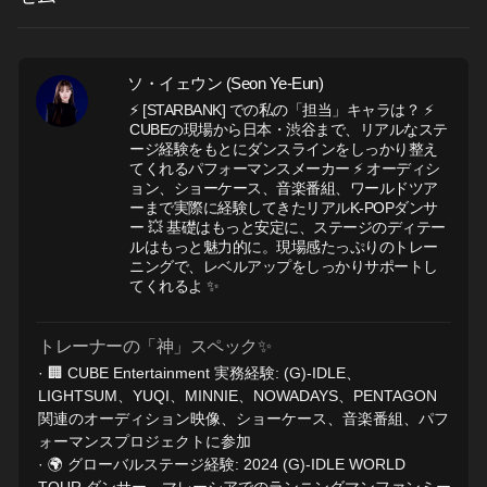
ソ・イェウン (Seon Ye-Eun)
⚡ [STARBANK] での私の「担当」キャラは？ ⚡
CUBEの現場から日本・渋谷まで、リアルなステ
ージ経験をもとにダンスラインをしっかり整え
てくれるパフォーマンスメーカー ⚡ オーディシ
ョン、ショーケース、音楽番組、ワールドツア
ーまで実際に経験してきたリアルK-POPダンサ
ー 💥 基礎はもっと安定に、ステージのディテー
ルはもっと魅力的に。現場感たっぷりのトレー
ニングで、レベルアップをしっかりサポートし
てくれるよ ✨
トレーナーの「神」スペック✨
· 🏢 CUBE Entertainment 実務経験: (G)-IDLE、
LIGHTSUM、YUQI、MINNIE、NOWADAYS、PENTAGON
関連のオーディション映像、ショーケース、音楽番組、パフ
ォーマンスプロジェクトに参加
· 🌍 グローバルステージ経験: 2024 (G)-IDLE WORLD