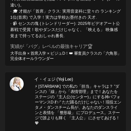
違い)。
· 🎓 才能が「首席」クラス: 実用音楽科に堂々の ランキング
1位(首席) で入学！実力は学校お墨付きの 天才.
· 📹 センスの塊 (トレンドリーダー): 2025年ビデオアート公
募戦で受賞！歌やダンスだけじゃなく、「映える」 映像感
覚まで持ってるおしゃれ番長.
実績が「バグ」レベルの最強キャリア🏆
大手出身 × 首席入学 × ビジュD！👑 審査員クラスの「六角形」
完全体オールラウンダー
イ・イェジ (Yeji Lee)
⚡ [STARBANK] での私の「担当」キャラは？ "ダ
ンスの「線」から「表情管理」まで！あなたを
ステージの『主人公(センター)』にする神パフォ
ーマンスD 💃✨" ただ踊るだけじゃない！現役エン
タメ・ダンスチーム長が、あなたのダンスライ
ンと表情を 「整形級」 にプロデュース。ステー
ジで誰よりも輝く 「主人公」 にさせてあげる！
💖