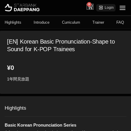
0
cart
Login
Highlights
Introduce
Curriculum
Trainer
FAQ
[EN] Korean Basic Pronunciation-Shape to
Sound for K-POP Trainees
¥
0
1年間見放題
Highlights
Basic Korean Pronunciation Series