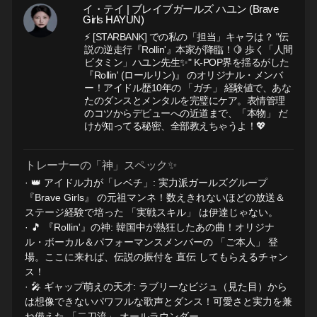
イ・テイ | ブレイブガールズ ハユン (Brave
Girls HAYUN)
⚡ [STARBANK] での私の「担当」キャラは？ "伝
説の逆走行『Rollin'』本家が降臨！🍋 歩く「人間
ビタミン」ハユン先生✨" K-POP界を揺るがした
『Rollin' (ロールリン)』 のオリジナル・メンバ
ー！アイドル歴10年の 「ガチ」 経験値で、あな
たのダンスとメンタルを完璧にケア。表情管理
のコツからデビューへの近道まで、「本物」 だ
けが知ってる秘密、全部教えちゃうよ！💖
トレーナーの「神」スペック✨
· 👑 アイドル力が「レベチ」: 実力派ガールズグループ
『Brave Girls』 の元祖マンネ！数えきれないほどの放送＆
ステージ経験で培った 「実戦スキル」 は伊達じゃない。
· 🎵 『Rollin'』の神: 韓国中が熱狂したあの曲！オリジナ
ル・ボーカル＆パフォーマンスメンバーの 「ご本人」 登
場。ここに来れば、伝説の振付を 直伝 してもらえるチャン
ス！
· 🎤 ギャップ萌えの天才: ラブリーなビジュ（見た目）から
は想像できないパワフルな歌声とダンス！可愛さと実力を兼
ね備えた 「二刀流」 オールラウンダー。