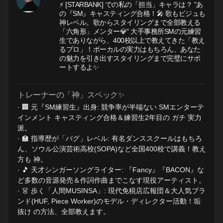
⚡ [STARBANK] での私の「担当」キャラは？ "あ
の『SM』キャスティング合格！🎤 歌もビジュも
神レベル。歌からスタイリングまで全部教える
「六角形」メンター💎" 大手事務所SMの元練習
生でありながら、400校以上で教えてきた「教え
るプロ」！ボーカルの実力はもちろん、あなた
の魅力を引き出すスタイリングまで完璧にサポ
ートするよ✨
トレーナーの「神」スペック✨
· 🏢 元『SM練習生』出身: 競争率が半端ない SMエンターテ
インメント キャスティング合格＆練習生2年目の ガチ 実力
派。
· 🏫 指導歴が「バグ」レベル: 有名ダンススクールはもちろ
ん、ソウル公演芸術高校(SOPA)など全国400校で講義！教え
方も 神。
· 🎵 天才シンガーソングライター: 『Fancy』『BACON』な
ど多数の音源発売＆作詞作曲までこなす現役アーティスト。
· 👗 歩く「人間MUSINSA」: 現代免税店広報団＆大人気ブラ
ンド(HUF, Piece Worker)のモデル・ディレクター活動！垢
抜け の方法、全部教えます。