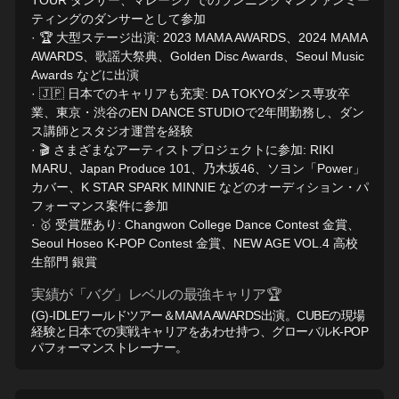
TOUR ダンサー、マレーシアでのランニングマンファンミー
ティングのダンサーとして参加
· 🏆 大型ステージ出演: 2023 MAMA AWARDS、2024 MAMA
AWARDS、歌謡大祭典、Golden Disc Awards、Seoul Music
Awards などに出演
· 🇯🇵 日本でのキャリアも充実: DA TOKYOダンス専攻卒
業、東京・渋谷のEN DANCE STUDIOで2年間勤務し、ダン
ス講師とスタジオ運営を経験
· 🎬 さまざまなアーティストプロジェクトに参加: RIKI
MARU、Japan Produce 101、乃木坂46、ソヨン「Power」
カバー、K STAR SPARK MINNIE などのオーディション・パ
フォーマンス案件に参加
· 🥇 受賞歴あり: Changwon College Dance Contest 金賞、
Seoul Hoseo K-POP Contest 金賞、NEW AGE VOL.4 高校
生部門 銀賞
実績が「バグ」レベルの最強キャリア🏆
(G)-IDLEワールドツアー＆MAMA AWARDS出演。CUBEの現場
経験と日本での実戦キャリアをあわせ持つ、グローバルK-POP
パフォーマンストレーナー。