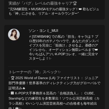
実績が「バグ」レベルの最強キャリア🏆
"元SM練習生 × MUSINSAモデルの最強タッグ！👑 歌もビジュ
も「神」にさせる、リアル・オールラウンダー"
ソン・ヨンミ_MUI
⚡ [STARBANK] での私の「担当」キャラは？ プ
ロ歴15年のガチノウハウで、あなたのダンスバ
イブスを完全に「垢抜け」させるよ。基礎のア
イソレから、オーディション無双レベルまで👑
今いちばんアツいK-POPコレオ、一緒に完全マ
スターしよ！✨
トレーナーの「神」スペック✨
· 🏆 2025 World of Dance (LA) ファイナリスト： ジュニア
部門準優勝！世界基準のディレクティング力がグローバルで
証明済み🔥
· 🏢 K-POP大手事務所＆芸高の「合格請負人」： CUBE、
Starshipなどの練習生を多数輩出！ソウル公演芸術高校（カ
ラシ高校）やハンリム演芸芸術高校への合格者も毎年続出
中！🏫✨