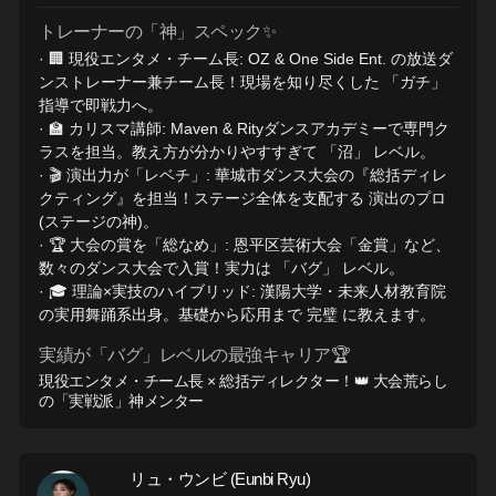
トレーナーの「神」スペック✨
· 🏢 現役エンタメ・チーム長: OZ & One Side Ent. の放送ダ
ンストレーナー兼チーム長！現場を知り尽くした 「ガチ」
指導で即戦力へ。
· 🏫 カリスマ講師: Maven & Rityダンスアカデミーで専門ク
ラスを担当。教え方が分かりやすすぎて 「沼」 レベル。
· 🎬 演出力が「レベチ」: 華城市ダンス大会の『総括ディレ
クティング』を担当！ステージ全体を支配する 演出のプロ
(ステージの神)。
· 🏆 大会の賞を「総なめ」: 恩平区芸術大会「金賞」など、
数々のダンス大会で入賞！実力は 「バグ」 レベル。
· 🎓 理論×実技のハイブリッド: 漢陽大学・未来人材教育院
の実用舞踊系出身。基礎から応用まで 完璧 に教えます。
実績が「バグ」レベルの最強キャリア🏆
現役エンタメ・チーム長 × 総括ディレクター！👑 大会荒らし
の「実戦派」神メンター
リュ・ウンビ (Eunbi Ryu)