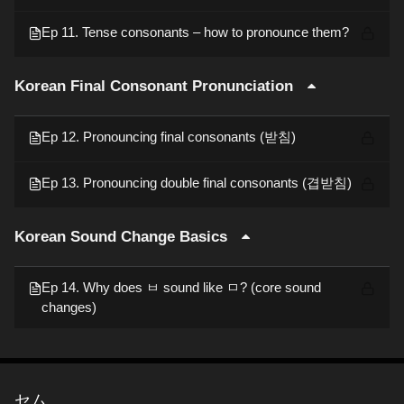
Ep 11. Tense consonants – how to pronounce them?
Korean Final Consonant Pronunciation
Ep 12. Pronouncing final consonants (받침)
Ep 13. Pronouncing double final consonants (겹받침)
Korean Sound Change Basics
Ep 14. Why does ㅂ sound like ㅁ? (core sound
changes)
セム