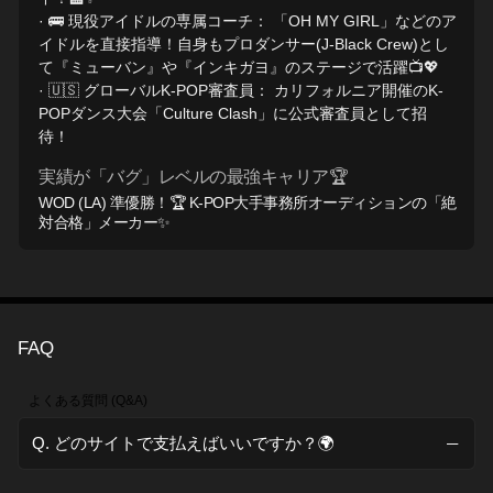
· 🚌 現役アイドルの専属コーチ： 「OH MY GIRL」などのア
イドルを直接指導！自身もプロダンサー(J-Black Crew)とし
て『ミューバン』や『インキガヨ』のステージで活躍📺💖
· 🇺🇸 グローバルK-POP審査員： カリフォルニア開催のK-
POPダンス大会「Culture Clash」に公式審査員として招
待！
実績が「バグ」レベルの最強キャリア🏆
WOD (LA) 準優勝！🏆 K-POP大手事務所オーディションの「絶
対合格」メーカー✨
FAQ
よくある質問 (Q&A)
Q. どのサイトで支払えばいいですか？🌍