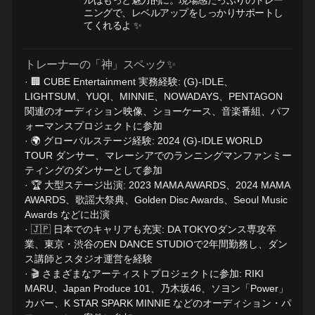
ルはもっと魅力的に。現場感たっぷりのトレー
ニングで、レベルアップをしっかりサポートし
てくれるよ ✨
トレーナーの「神」スペック✨
· 🏢 CUBE Entertainment 実務経験: (G)-IDLE、
LIGHTSUM、YUQI、MINNIE、NOWADAYS、PENTAGON
関連のオーディション映像、ショーケース、音楽番組、パフ
ォーマンスプロジェクトに参加
· 🌍 グローバルステージ経験: 2024 (G)-IDLE WORLD
TOUR ダンサー、マレーシアでのランニングマンファンミー
ティングのダンサーとして参加
· 🏆 大型ステージ出演: 2023 MAMA AWARDS、2024 MAMA
AWARDS、歌謡大祭典、Golden Disc Awards、Seoul Music
Awards などに出演
· 🇯🇵 日本でのキャリアも充実: DA TOKYOダンス専攻卒
業、東京・渋谷のEN DANCE STUDIOで2年間勤務し、ダン
ス講師とスタジオ運営を経験
· 🎬 さまざまなアーティストプロジェクトに参加: RIKI
MARU、Japan Produce 101、乃木坂46、ソヨン「Power」
カバー、K STAR SPARK MINNIE などのオーディション・パ