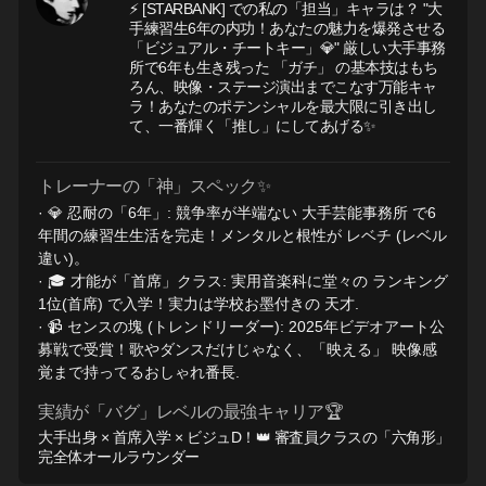
⚡ [STARBANK] での私の「担当」キャラは？ "大
手練習生6年の内功！あなたの魅力を爆発させる
「ビジュアル・チートキー」💎" 厳しい大手事務
所で6年も生き残った 「ガチ」 の基本技はもち
ろん、映像・ステージ演出までこなす万能キャ
ラ！あなたのポテンシャルを最大限に引き出し
て、一番輝く「推し」にしてあげる✨
トレーナーの「神」スペック✨
· 💎 忍耐の「6年」: 競争率が半端ない 大手芸能事務所 で6
年間の練習生生活を完走！メンタルと根性が レベチ (レベル
違い)。
· 🎓 才能が「首席」クラス: 実用音楽科に堂々の ランキング
1位(首席) で入学！実力は学校お墨付きの 天才.
· 📹 センスの塊 (トレンドリーダー): 2025年ビデオアート公
募戦で受賞！歌やダンスだけじゃなく、「映える」 映像感
覚まで持ってるおしゃれ番長.
実績が「バグ」レベルの最強キャリア🏆
大手出身 × 首席入学 × ビジュD！👑 審査員クラスの「六角形」
完全体オールラウンダー