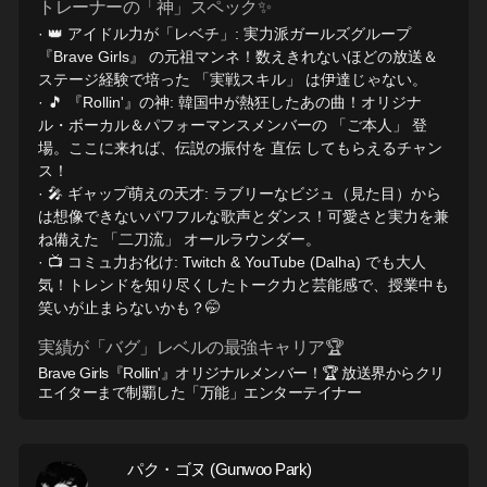
トレーナーの「神」スペック✨
· 👑 アイドル力が「レベチ」: 実力派ガールズグループ
『Brave Girls』 の元祖マンネ！数えきれないほどの放送＆
ステージ経験で培った 「実戦スキル」 は伊達じゃない。
· 🎵 『Rollin'』の神: 韓国中が熱狂したあの曲！オリジナ
ル・ボーカル＆パフォーマンスメンバーの 「ご本人」 登
場。ここに来れば、伝説の振付を 直伝 してもらえるチャン
ス！
· 🎤 ギャップ萌えの天才: ラブリーなビジュ（見た目）から
は想像できないパワフルな歌声とダンス！可愛さと実力を兼
ね備えた 「二刀流」 オールラウンダー。
· 📺 コミュ力お化け: Twitch & YouTube (Dalha) でも大人
気！トレンドを知り尽くしたトーク力と芸能感で、授業中も
笑いが止まらないかも？🤭
実績が「バグ」レベルの最強キャリア🏆
Brave Girls『Rollin'』オリジナルメンバー！🏆 放送界からクリ
エイターまで制覇した「万能」エンターテイナー
パク・ゴヌ (Gunwoo Park)