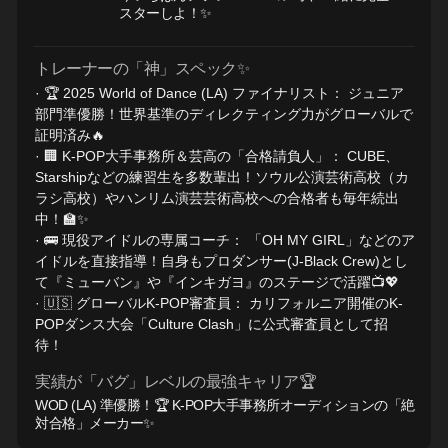
スターしよ！✨
トレーナーの「神」スペック✨
· 🏆 2025 World of Dance (LA) ファイナリスト： ジュニア
部門準優勝！世界基準のディレクティング力がグローバルで
証明済み🔥
· 🏢 K-POP大手事務所＆芸高の「合格請負人」： CUBE、
Starshipなどの練習生を多数輩出！ソウル公演芸術高校（カ
ラシ高校）やハンリム演芸芸術高校への合格者も毎年続出
中！🏫✨
· 🚌 現役アイドルの専属コーチ： 「OH MY GIRL」などのア
イドルを直接指導！自身もプロダンサー(J-Black Crew)とし
て『ミューバン』や『インキガヨ』のステージで活躍📺💖
· 🇺🇸 グローバルK-POP審査員： カリフォルニア開催のK-
POPダンス大会「Culture Clash」に公式審査員として招
待！
実績が「バグ」レベルの最強キャリア🏆
WOD (LA) 準優勝！🏆 K-POP大手事務所オーディションの「絶
対合格」メーカー✨