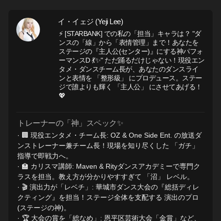
イ・イェジ (Yeji Lee)
⚡ [STARBANK] での私の「担当」キャラは？ "ダ
ンスの「線」から「表情管理」まで！あなたを
ステージの『主人公(センター)』にする神パフォ
ーマンスD 💃✨" ただ踊るだけじゃない！現役エン
タメ・ダンスチーム長が、あなたのダンスライ
ンと表情を 「整形級」 にプロデュース。ステー
ジで誰よりも輝く 「主人公」 にさせてあげる！
💖
トレーナーの「神」スペック✨
· 🏢 現役エンタメ・チーム長: OZ & One Side Ent. の放送ダ
ンストレーナー兼チーム長！現場を知り尽くした 「ガチ」
指導で即戦力へ。
· 🏫 カリスマ講師: Maven & Rityダンスアカデミーで専門ク
ラスを担当。教え方が分かりやすすぎて 「沼」 レベル。
· 🎬 演出力が「レベチ」: 華城市ダンス大会の『総括ディレ
クティング』を担当！ステージ全体を支配する 演出のプロ
(ステージの神)。
· 🏆 大会の賞を「総なめ」: 恩平区芸術大会「金賞」など、