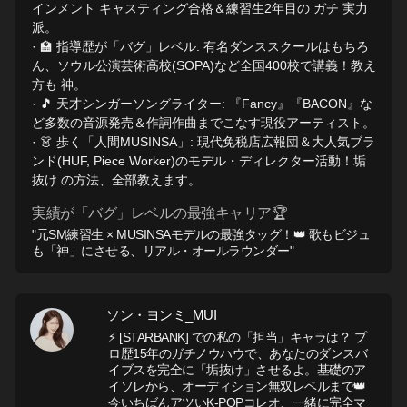
インメント キャスティング合格＆練習生2年目の ガチ 実力
派。
· 🏫 指導歴が「バグ」レベル: 有名ダンススクールはもちろ
ん、ソウル公演芸術高校(SOPA)など全国400校で講義！教え
方も 神。
· 🎵 天才シンガーソングライター: 『Fancy』『BACON』な
ど多数の音源発売＆作詞作曲までこなす現役アーティスト。
· 👗 歩く「人間MUSINSA」: 現代免税店広報団＆大人気ブラ
ンド(HUF, Piece Worker)のモデル・ディレクター活動！垢
抜け の方法、全部教えます。
実績が「バグ」レベルの最強キャリア🏆
"元SM練習生 × MUSINSAモデルの最強タッグ！👑 歌もビジュ
も「神」にさせる、リアル・オールラウンダー"
ソン・ヨンミ_MUI
⚡ [STARBANK] での私の「担当」キャラは？ プ
ロ歴15年のガチノウハウで、あなたのダンスバ
イブスを完全に「垢抜け」させるよ。基礎のア
イソレから、オーディション無双レベルまで👑
今いちばんアツいK-POPコレオ、一緒に完全マ