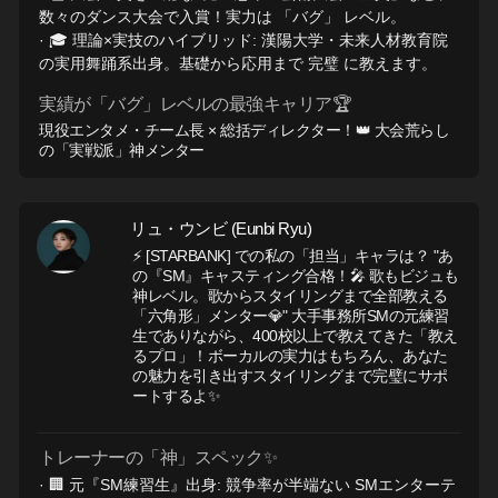
数々のダンス大会で入賞！実力は 「バグ」 レベル。
· 🎓 理論×実技のハイブリッド: 漢陽大学・未来人材教育院
の実用舞踊系出身。基礎から応用まで 完璧 に教えます。
実績が「バグ」レベルの最強キャリア🏆
現役エンタメ・チーム長 × 総括ディレクター！👑 大会荒らし
の「実戦派」神メンター
リュ・ウンビ (Eunbi Ryu)
⚡ [STARBANK] での私の「担当」キャラは？ "あ
の『SM』キャスティング合格！🎤 歌もビジュも
神レベル。歌からスタイリングまで全部教える
「六角形」メンター💎" 大手事務所SMの元練習
生でありながら、400校以上で教えてきた「教え
るプロ」！ボーカルの実力はもちろん、あなた
の魅力を引き出すスタイリングまで完璧にサポ
ートするよ✨
トレーナーの「神」スペック✨
· 🏢 元『SM練習生』出身: 競争率が半端ない SMエンターテ