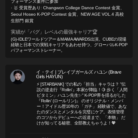
フォーマンス案件に参加
· 🥇 受賞歴あり: Changwon College Dance Contest 金賞、
Seoul Hoseo K-POP Contest 金賞、NEW AGE VOL.4 高校
生部門 銀賞
実績が「バグ」レベルの最強キャリア🏆
(G)-IDLEワールドツアー＆MAMA AWARDS出演。CUBEの現場
経験と日本での実戦キャリアをあわせ持つ、グローバルK-POP
パフォーマンストレーナー。
イ・テイ | ブレイブガールズ ハユン (Brave
Girls HAYUN)
⚡ [STARBANK] での私の「担当」キャラは？ "伝
説の逆走行『Rollin'』本家が降臨！🍋 歩く「人間
ビタミン」ハユン先生✨" K-POP界を揺るがした
『Rollin' (ロールリン)』 のオリジナル・メンバ
ー！アイドル歴10年の 「ガチ」 経験値で、あな
たのダンスとメンタルを完璧にケア。表情管理
のコツからデビューへの近道まで、「本物」 だ
けが知ってる秘密、全部教えちゃうよ！💖