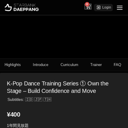
0
cart
Login
Highlights
Introduce
Curriculum
Trainer
FAQ
K-Pop Dance Training Series ① Own the
Stage – Build Confidence and Move
Subtitles: 🇮🇩 🇯🇵 🇹🇭
¥
400
1年間見放題