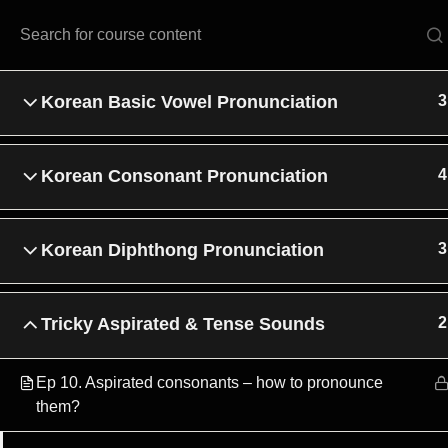
ABOUT
CLASSES
ホーム
All Courses
Korean Basic Vowel Pronunciation
3
Korean Consonant Pronunciation
4
Korean Diphthong Pronunciation
3
Train Like a K-Pop Idol
Tricky Aspirated & Tense Sounds
2
会社名 : スターバンク・デッパン (Star Bank Daeppang)
代表者 
事業者登録番号 : 377-26-00860
通信販売業申告番号 : 2022-Seoul 
所在地 : 大韓民国ソウル特別市江南区テヘラン路70ギル14-8 ワー
Ep 10. Aspirated consonants – how to pronounce
個人情報保護責任者 : チョン・ヘリン
them?
連絡先 : +82-2-2052-7774
E-mail : contact@starbank-daeppang.