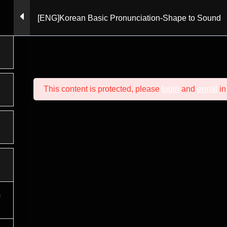
COMMUNITY
MAGAZINE
[ENG]Korean Basic Pronunciation-Shape to Sound
This content is protected, please
login
and
enroll
in
お
Instagram
Youtub
: チョン・ヘリン
Gangnam-03611
クフォレストLS24 B棟 9階
com