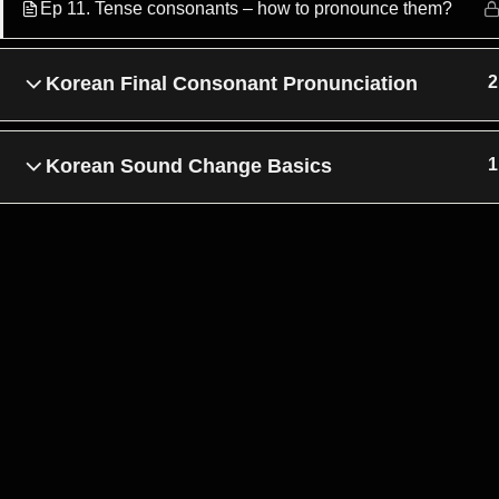
Ep 11. Tense consonants – how to pronounce them?
© 2025 STARBANK DAEPPANG. All rights reserved.
Korean Final Consonant Pronunciation
2
Korean Sound Change Basics
1